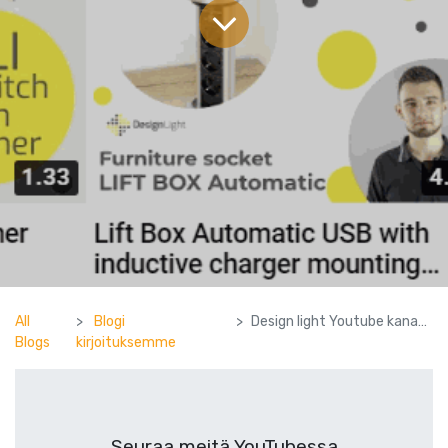
All
Blogi
Design light Youtube kanava
Blogs
kirjoituksemme
Seuraa meitä YouTubessa