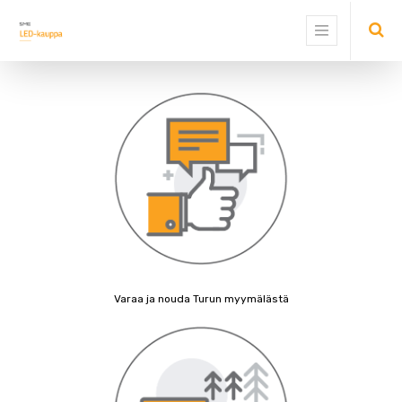
Näytä
kategoriat
Näytä
vaihtoehdot
Varaa ja nouda Turun myymälästä