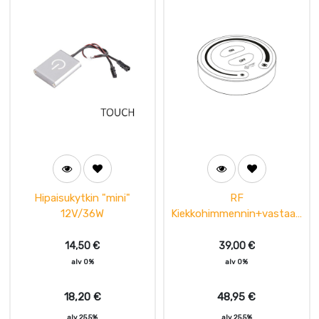
Hipaisukytkin "mini"
RF
12V/36W
Kiekkohimmennin+vastaan
otin Musta
14,50
€
39,00
€
alv 0%
alv 0%
18,20
€
48,95
€
alv 25,5%
alv 25,5%