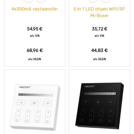
4x350mA vastaanotin
5 in 1 LED ohjain WiFi/RF
Mi-Boxer
54,95
€
35,72
€
alv 0%
alv 0%
68,96
€
44,83
€
alv 25,5%
alv 25,5%