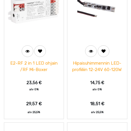
E2-RF 2 in 1 LED ohjain
Hipaisuhimmennin LED-
/RF Mi-Boxer
profiiliin 12-24V 60-120W
23,56
€
14,75
€
alv 0%
alv 0%
29,57
€
18,51
€
alv 25,5%
alv 25,5%