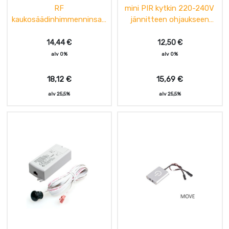
RF
mini PIR kytkin 220-240V
kaukosäädinhimmenninsarj
jännitteen ohjaukseen
a 12-24Vdc, 8A
max. 1,5m
14,44
€
12,50
€
alv 0%
alv 0%
18,12
€
15,69
€
alv 25,5%
alv 25,5%