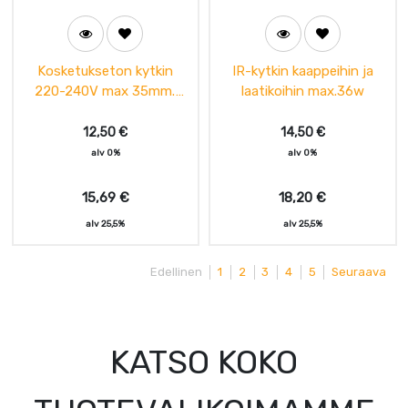
Kosketukseton kytkin
IR-kytkin kaappeihin ja
220-240V max 35mm.
laatikoihin max.36w
max500W
12,50
€
14,50
€
alv 0%
alv 0%
15,69
€
18,20
€
alv 25,5%
alv 25,5%
Edellinen
1
2
3
4
5
Seuraava
KATSO KOKO