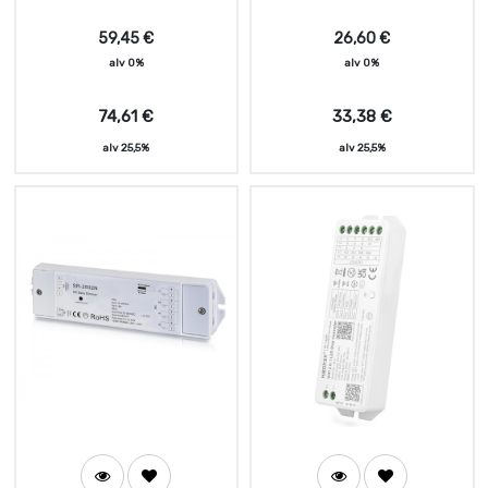
59,45
€
26,60
€
alv 0%
alv 0%
74,61
€
33,38
€
alv 25,5%
alv 25,5%