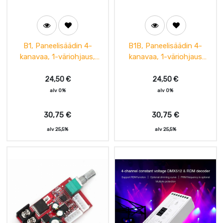
B1, Paneelisäädin 4-
B1B, Paneelisäädin 4-
kanavaa, 1-väriohjaus,
kanavaa, 1-väriohjaus
MiBoxer
Musta, MiBoxer
24,50
€
24,50
€
alv 0%
alv 0%
30,75
€
30,75
€
alv 25,5%
alv 25,5%