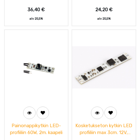
36,40
€
24,20
€
alv 25,5%
alv 25,5%
Painonappikytkin LED-
Kosketukseton kytkin LED
profiiliin 60W, 2m. kaapeli
profiiliin max 3cm. 12V,
max60W