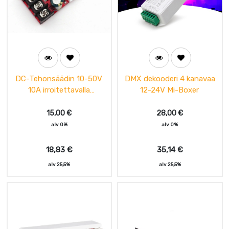
DC-Tehonsäädin 10-50V
DMX dekooderi 4 kanavaa
10A irroitettavalla
12-24V Mi-Boxer
potentiometrillä PWM
15,00
€
28,00
€
alv 0%
alv 0%
18,83
€
35,14
€
alv 25,5%
alv 25,5%