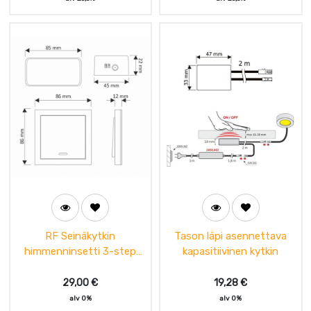
RF Seinäkytkin
Tason läpi asennettava
himmenninsetti 3-step
kapasitiivinen kytkin
max 144W 12-24V
29,00
€
19,28
€
alv 0%
alv 0%