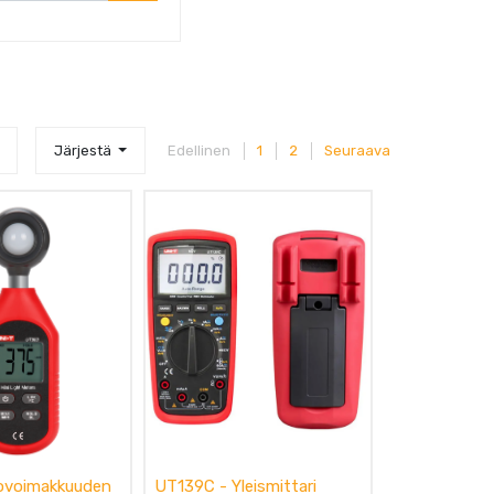
Järjestä
Edellinen
1
2
Seuraava
ovoimakkuuden
UT139C - Yleismittari