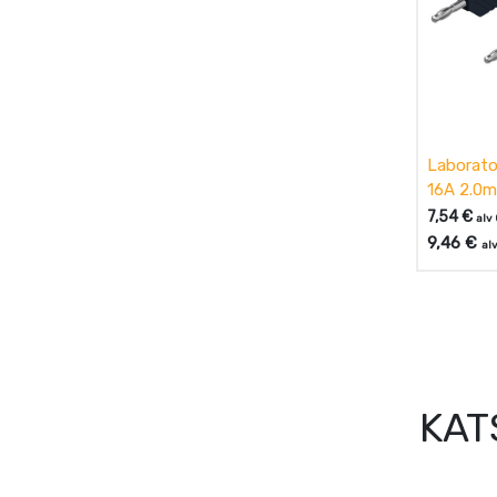
Laborato
16A 2.0m
7,54
€
alv
9,46
€
alv
KAT