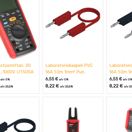
stusmittari, 20
Laboratoriokaapeli PVC
Laboratori
...1000V UT505A
16A 1.0m 1mm² Pun.
16A 1.0m 1
6,55
€
6,55
€
alv 0%
alv 0%
alv 0
8,22
€
8,22
€
alv 25,5%
alv 25,5%
alv 2