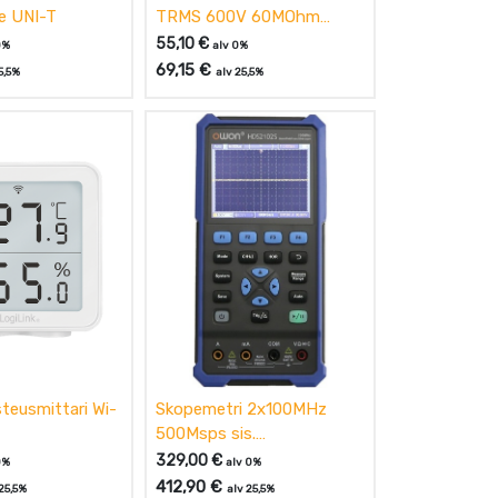
te UNI-T
TRMS 600V 60MOhm
10MHz, UNI-T
55,10
€
0%
alv 0%
69,15
€
5,5%
alv 25,5%
eusmittari Wi-
Skopemetri 2x100MHz
500Msps sis.
Funktiogeneraattori OWON
329,00
€
0%
alv 0%
412,90
€
25,5%
alv 25,5%