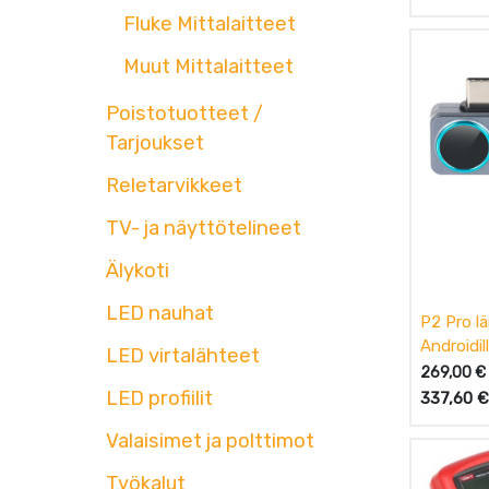
Fluke Mittalaitteet
Muut Mittalaitteet
Poistotuotteet /
Tarjoukset
Reletarvikkeet
TV- ja näyttötelineet
Älykoti
LED nauhat
P2 Pro l
Androidil
LED virtalähteet
objektiiv
269,00
€
Master
LED profiilit
337,60
€
Valaisimet ja polttimot
Työkalut