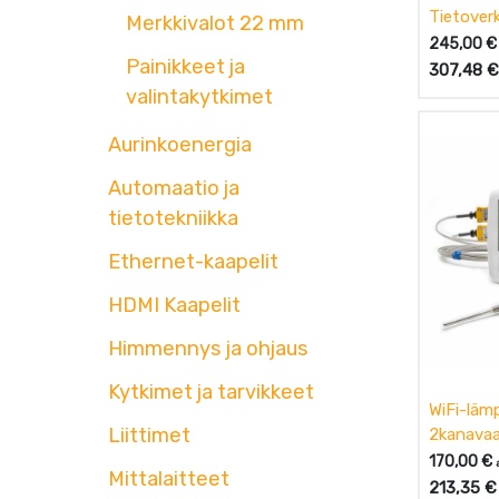
Tietover
Merkkivalot 22 mm
5,5e,6,6
245,00
€
Painikkeet ja
307,48
€
valintakytkimet
Aurinkoenergia
Automaatio ja
tietotekniikka
Ethernet-kaapelit
HDMI Kaapelit
Himmennys ja ohjaus
Kytkimet ja tarvikkeet
WiFi-lämp
Liittimet
2kanavaa
170,00
€
Mittalaitteet
213,35
€