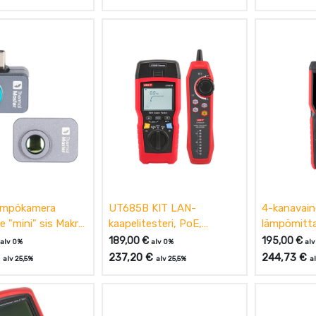
ämpökamera
UT685B KIT LAN-
4-kanavai
le "mini" sis Makro
kaapelitesteri, PoE,
lämpömittar
i, InfiRay/Thermal
Näyttö, UNI-T
Bluetooth
189,00
€
195,00
€
alv 0%
alv 0%
alv
237,20
€
244,73
€
alv 25,5%
alv 25,5%
a