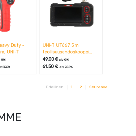
eavy Duty -
UNI‑T UT667 5 m
ra, UNI-T
teollisuusendoskooppi
UNI-T
49,00
€
v 0%
alv 0%
61,50
€
lv 25,5%
alv 25,5%
Edellinen
1
2
Seuraava
AMME