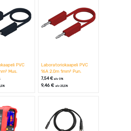
okaapeli PVC
Laboratoriokaapeli PVC
mm² Mus.
16A 2.0m 1mm² Pun.
7,54
€
%
alv 0%
9,46
€
5,5%
alv 25,5%