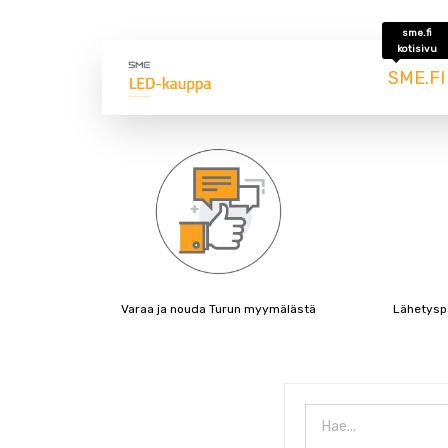
sme.fi
kotisivu
SME.FI
Lähetyspa
Varaa ja nouda Turun myymälästä