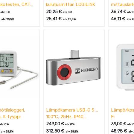
kkotesteri, CAT
kulutusmittari LOGILINK
mittauslai
e RJ11, COAX
20,25
€
36,74
€
alv 0%
alv 0%
alv 
25,41
€
46,11
€
alv 25,5%
alv 25,5%
alv 2
ötilaloggeri,
Lämpökamera USB-C 5 ...
Lämpö/kost
, K-tyyppi
100°C, 25Hz, IP40,
Fi
HikMicro
249,00
€
39,00
€
alv 0%
alv 0%
alv 
312,50
€
48,95
€
alv 25,5%
alv 25,5%
alv 