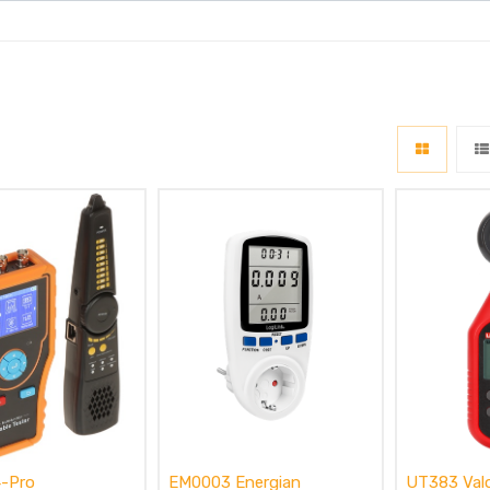
-Pro
EM0003 Energian
UT383 Val