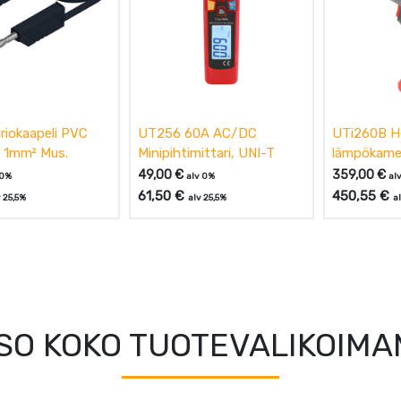
riokaapeli PVC
UT256 60A AC/DC
UTi260B H
 1mm² Mus.
Minipihtimittari, UNI-T
lämpökame
49,00
€
359,00
€
 0%
alv 0%
al
61,50
€
450,55
€
 25,5%
alv 25,5%
a
SO KOKO TUOTEVALIKOIM