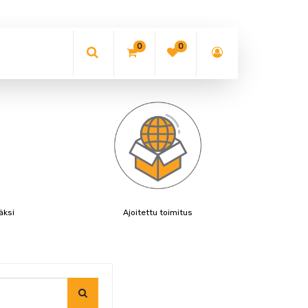
0
0
äksi
Ajoitettu toimitus