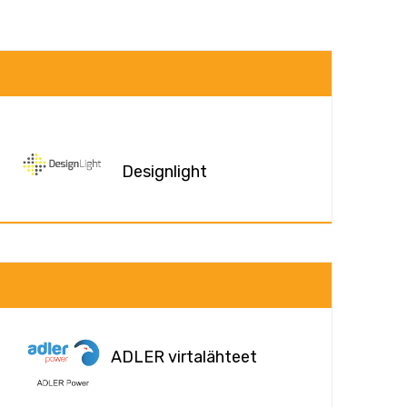
Designlight
ADLER virtalähteet