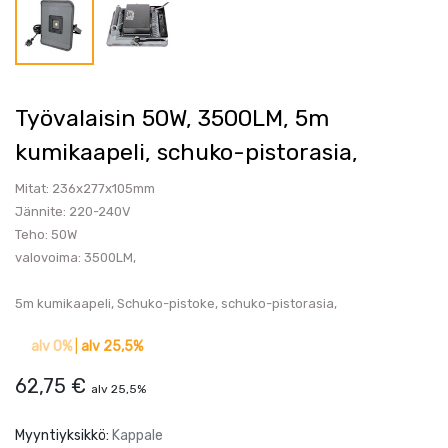
Työvalaisin 50W, 3500LM, 5m
kumikaapeli, schuko-pistorasia,
Mitat: 236x277x105mm
Jännite: 220-240V
Teho: 50W
valovoima: 3500LM,
5m kumikaapeli, Schuko-pistoke, schuko-pistorasia,
alv 0%
|
alv 25,5%
62,75
€
alv 25,5%
Myyntiyksikkö:
Kappale