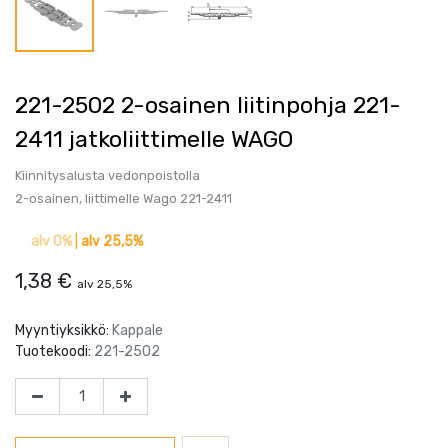
221-2502 2-osainen liitinpohja 221-
2411 jatkoliittimelle WAGO
Kiinnitysalusta vedonpoistolla
2-osainen, liittimelle Wago 221-2411
alv 0%
|
alv 25,5%
1,38
€
alv 25,5%
Myyntiyksikkö:
Kappale
Tuotekoodi:
221-2502