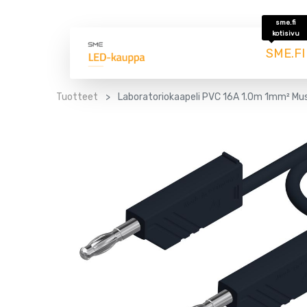
sme.fi
kotisivu
SME.FI
Tuotteet
Laboratoriokaapeli PVC 16A 1.0m 1mm² Mus