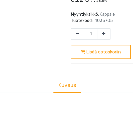
alv 25,5%
Myyntiyksikkö:
Kappale
Tuotekoodi:
4035705
Lisää ostoskoriin
Kuvaus