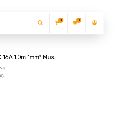
0
0
C 16A 1.0m 1mm² Mus.
ava
DC