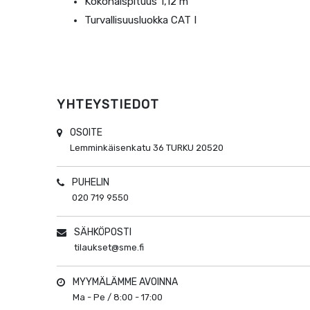
Kokonaispituus 1,12 m
Turvallisuusluokka CAT I
YHTEYSTIEDOT
OSOITE
Lemminkäisenkatu 36
TURKU
20520
PUHELIN
020 719 9550
SÄHKÖPOSTI
tilaukset@sme.fi
MYYMÄLÄMME AVOINNA
Ma - Pe / 8:00 - 17:00