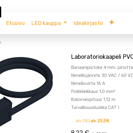
Etusivu
LED kauppa
Ideakirjasto
.
Laboratoriokaapeli PV
Banaanipistoke 4 mm, pinott
Nimellisjännite 30 VAC / 60 V
Nimellisvirta 16 A
Poikkileikkaus 1,0 mm²
Kokonaispituus 1,12 m
Turvallisuusluokka CAT I
alv 0%
|
alv 25,5%
8,22
€