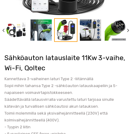
Sähköauton latauslaite 11Kw 3-vaihe,
Wi-Fi, Qoltec
Kannettava 3-vaiheinen laturi Type 2 -liitännällä
Sopii mihin tahansa Type 2 -sähköauton latauskaapeliin ja 5-
napaiseen voimavirtapistokkeeseen.
Säädettävällä latausvirralla varustettu laturi tarjoaa sinulle
kätevän ja turvallisen sähköautosi akun latauksen.
Toimii molemmilla sekä yksivaihejännitteellä (230V) että
kolmivaihejännitteellä (400V).
- Tyypin 2 liitin
- 5-nastainen CEE force -pistoke