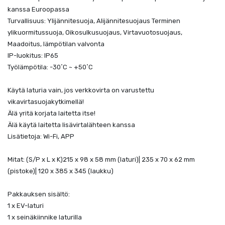
kanssa Euroopassa
Turvallisuus: Ylijännitesuoja, Alijännitesuojaus Terminen
ylikuormitussuoja, Oikosulkusuojaus, Virtavuotosuojaus,
Maadoitus, lämpötilan valvonta
IP-luokitus: IP65
Työlämpötila: -30˚C ~ +50˚C
Käytä laturia vain, jos verkkovirta on varustettu
vikavirtasuojakytkimellä!
Älä yritä korjata laitetta itse!
Älä käytä laitetta lisävirtalähteen kanssa
Lisätietoja: Wi-Fi, APP
Mitat: (S/P x L x K)215 x 98 x 58 mm (laturi)| 235 x 70 x 62 mm
(pistoke)| 120 x 385 x 345 (laukku)
Pakkauksen sisältö:
1 x EV-laturi
1 x seinäkiinnike laturilla