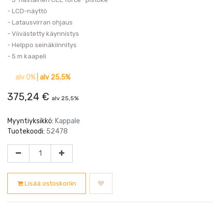
- LCD-näyttö
- Latausvirran ohjaus
- Viivästetty käynnistys
- Helppo seinäkiinnitys
- 5 m kaapeli
alv 0%
|
alv 25,5%
375,24
€
alv 25,5%
Myyntiyksikkö:
Kappale
Tuotekoodi:
52478
Lisää ostoskoriin