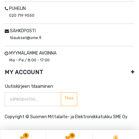
PUHELIN
020 719 9550
SÄHKÖPOSTI
tilaukset@sme.fi
MYYMÄLÄMME AVOINNA
Ma - Pe / 8:00 - 17:00
MY ACCOUNT
Uutiskirjeen tilaaminen
Tilaa
Copyright ©
Suomen Mittalaite- ja Elektroniikkatukku SME Oy
0
0
0
0