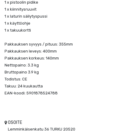
1 x pistoolin pidike
1 x kiinnitysruuvit
1 x laturin säilytyspussi
1 x käyttöohje
1 x takuukortti
Pakkauksen syvyys / pituus: 355mm
Pakkauksen leveys: 400mm
Pakkauksen korkeus: 140mm
Nettopaino: 3.3 kg
Bruttopaino 3.9 kg
Todistus: CE
Takuu: 24 kuukautta
EAN-koodi: 5901878524788
OSOITE
Lemminkäisenkatu 36
TURKU
20520