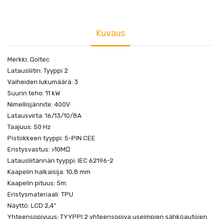
Kuvaus
Merkki: Qoltec
Latausliitin: Tyyppi 2
Vaiheiden lukumäärä: 3
Suurin teho: 11 kW
Nimellisjännite: 400V
Latausvirta: 16/13/10/8A
Taajuus: 50 Hz
Pistokkeen tyyppi: 5-PIN CEE
Eristysvastus: >10MΩ
Latausliitännän tyyppi: IEC 62196-2
Kaapelin halkaisija: 10,8 mm
Kaapelin pituus: 5m.
Eristysmateriaali: TPU
Näyttö: LCD 2,4"
Yhteensopivuus: TYYPPI 2 yhteensopiva useimpien sähköautojen