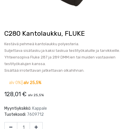
C280 Kantolaukku, FLUKE
Kestävä pehmeä kantolaukku polyesteria.
Suljettava sisätasku ja kaksi taskua testityökaluille ja tarvikkeille.
Yhteensopiva Fluke 287 ja 289 DMM:ien tai muiden vastaavien
testityökalujen kanssa.
Sisältää irrotettavan jatkettavan olkahihnan.
alv 0%
|
alv 25,5%
128,01
€
alv 25,5%
Myyntiyksikkö:
Kappale
Tuotekoodi:
7609712