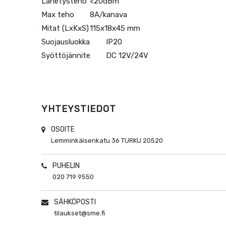
Lähetysteho
<20dBm
Max teho
8A/kanava
Mitat (LxKxS)
115x18x45 mm
Suojausluokka
IP20
Syöttöjännite
DC 12V/24V
YHTEYSTIEDOT
OSOITE
Lemminkäisenkatu 36
TURKU
20520
PUHELIN
020 719 9550
SÄHKÖPOSTI
tilaukset@sme.fi