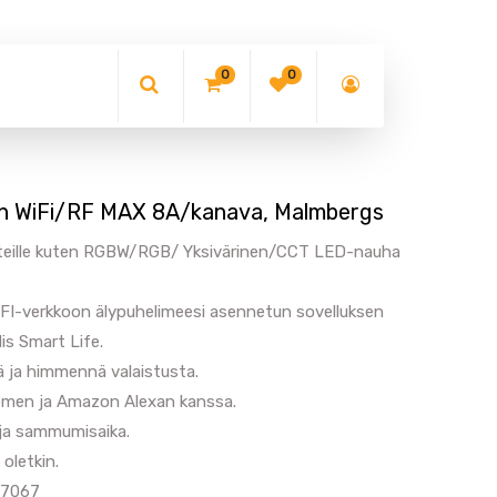
0
0
n WiFi/RF MAX 8A/kanava, Malmbergs
eille kuten RGBW/RGB/ Yksivärinen/CCT LED-nauha
FI-verkkoon älypuhelimeesi asennetun sovelluksen
is Smart Life.
ä ja himmennä valaistusta.
Homen ja Amazon Alexan kanssa.
 ja sammumisaika.
oletkin.
17067