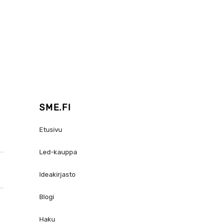
SME.FI
Etusivu
Led-kauppa
Ideakirjasto
Blogi
Haku