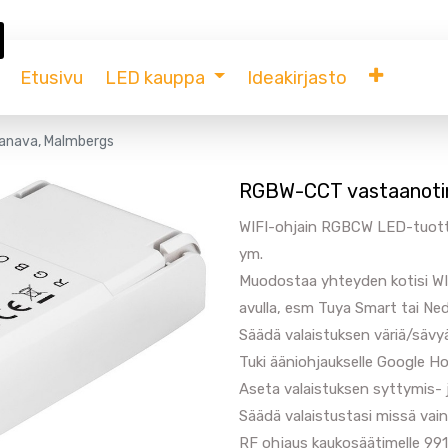
Etusivu
LED kauppa
Ideakirjasto
anava, Malmbergs
RGBW-CCT vastaanoti
WIFI-ohjain RGBCW LED-tuott
ym.
Muodostaa yhteyden kotisi WI
avulla, esm Tuya Smart tai Ned
Säädä valaistuksen väriä/sävy
Tuki ääniohjaukselle Google 
Aseta valaistuksen syttymis-
Säädä valaistustasi missä vain 
RF ohjaus kaukosäätimelle 99