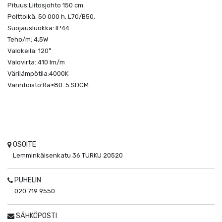
Pituus:Liitosjohto 150 cm
Polttoikä: 50 000 h, L70/B50.
Suojausluokka: IP44
Teho/m: 4,5W
Valokeila: 120°
Valovirta: 410 lm/m
Värilämpötila:4000K
Värintoisto:Ra≥80. 5 SDCM.
OSOITE
Lemminkäisenkatu 36
TURKU
20520
PUHELIN
020 719 9550
SÄHKÖPOSTI