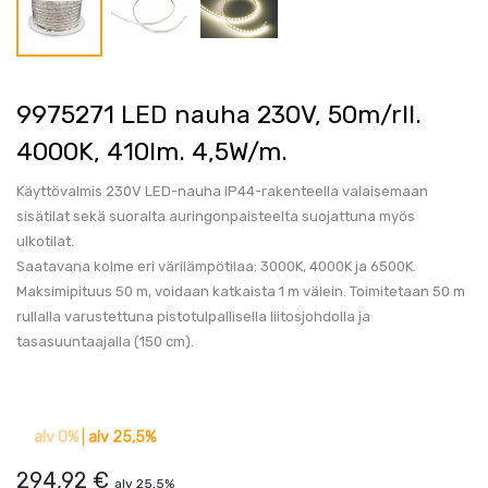
9975271 LED nauha 230V, 50m/rll.
4000K, 410lm. 4,5W/m.
Käyttövalmis 230V LED-nauha IP44-rakenteella valaisemaan
sisätilat sekä suoralta auringonpaisteelta suojattuna myös
ulkotilat.
Saatavana kolme eri värilämpötilaa: 3000K, 4000K ja 6500K.
Maksimipituus 50 m, voidaan katkaista 1 m välein. Toimitetaan 50 m
rullalla varustettuna pistotulpallisella liitosjohdolla ja
tasasuuntaajalla (150 cm).
alv 0%
|
alv 25,5%
294,92
€
alv 25,5%