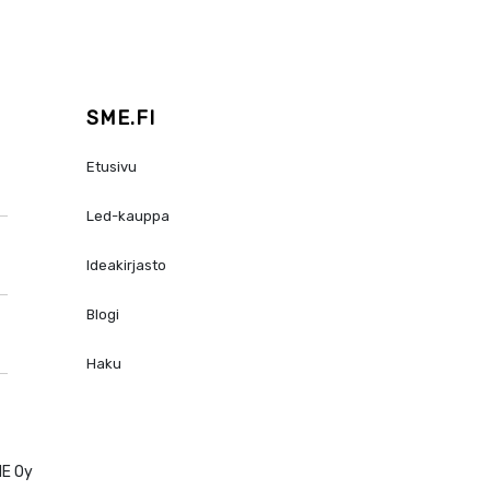
SME.FI
Etusivu
Led-kauppa
Ideakirjasto
Blogi
Haku
ME Oy