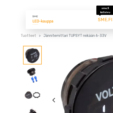
sme.fi
kotisivu
SME.FI
Tuotteet
Jännitemittari TUPSYT reikään 6-33V