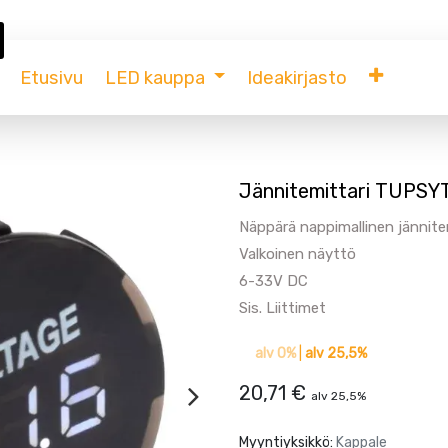
Etusivu
LED kauppa
Ideakirjasto
Jännitemittari TUPSYT
Näppärä nappimallinen jännite
Valkoinen näyttö
6-33V DC
Sis. Liittimet
alv 0%
|
alv 25,5%
20,71
€
alv 25,5%
Myyntiyksikkö:
Kappale