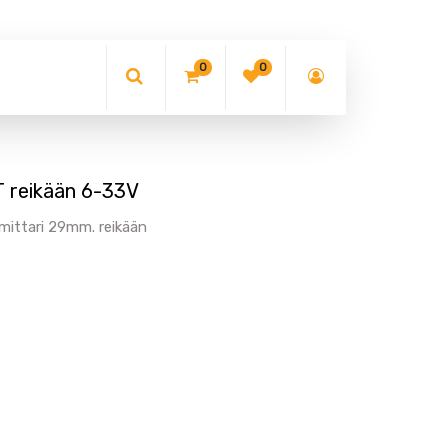
0
0
 reikään 6-33V
mittari 29mm. reikään