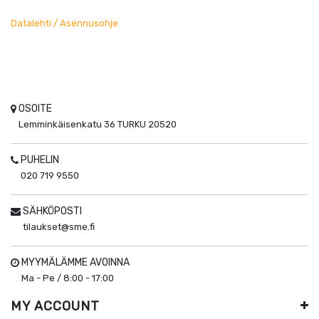
Datalehti / Asennusohje
OSOITE
Lemminkäisenkatu 36
TURKU
20520
PUHELIN
020 719 9550
SÄHKÖPOSTI
tilaukset@sme.fi
MYYMÄLÄMME AVOINNA
Ma - Pe / 8:00 - 17:00
MY ACCOUNT