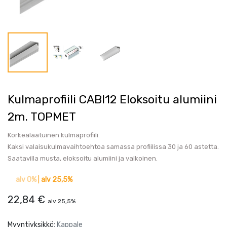
Kulmaprofiili CABI12 Eloksoitu alumiini
2m. TOPMET
Korkealaatuinen kulmaprofiili.
Kaksi valaisukulmavaihtoehtoa samassa profiilissa 30 ja 60 astetta.
Saatavilla musta, eloksoitu alumiini ja valkoinen.
alv 0%
|
alv 25,5%
22,84
€
alv 25,5%
Myyntiyksikkö:
Kappale