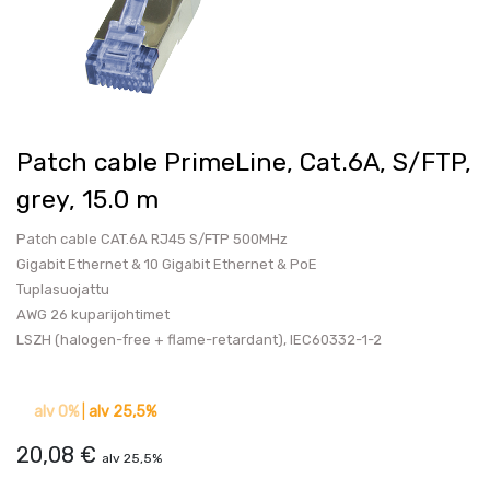
Patch cable PrimeLine, Cat.6A, S/FTP,
grey, 15.0 m
Patch cable CAT.6A RJ45 S/FTP 500MHz
Gigabit Ethernet & 10 Gigabit Ethernet & PoE
Tuplasuojattu
AWG 26 kuparijohtimet
LSZH (halogen-free + flame-retardant), IEC60332-1-2
alv 0%
|
alv 25,5%
20,08
€
alv 25,5%