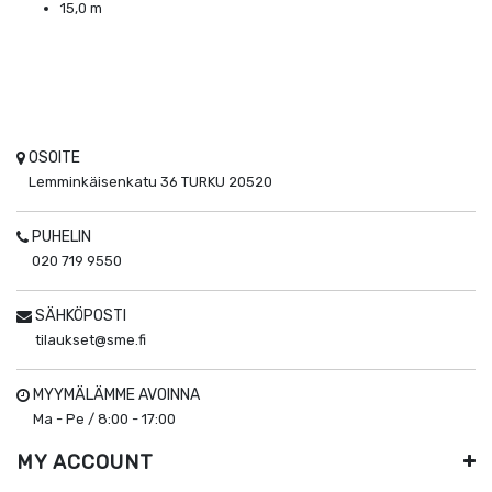
15,0 m
OSOITE
Lemminkäisenkatu 36
TURKU
20520
PUHELIN
020 719 9550
SÄHKÖPOSTI
tilaukset@sme.fi
MYYMÄLÄMME AVOINNA
Ma - Pe / 8:00 - 17:00
MY ACCOUNT