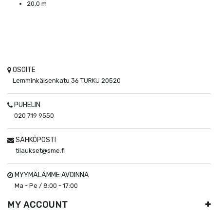
20,0 m
OSOITE
Lemminkäisenkatu 36
TURKU
20520
PUHELIN
020 719 9550
SÄHKÖPOSTI
tilaukset@sme.fi
MYYMÄLÄMME AVOINNA
Ma - Pe / 8:00 - 17:00
MY ACCOUNT