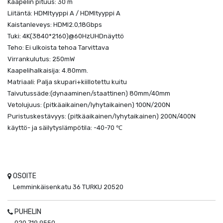
Kaapelin pituus: 30 m
Liitäntä: HDMItyyppi A / HDMItyyppi A
Kaistanleveys: HDMI2.0,18Gbps
Tuki: 4K(3840*2160)@60HzUHDnäyttö
Teho: Ei ulkoista tehoa Tarvittava
Virrankulutus: 250mW
Kaapelihalkaisija: 4.80mm.
Matriaali: Palja skupari+kiillotettu kuitu
Taivutussäde:(dynaaminen/staattinen) 80mm/40mm
Vetolujuus: (pitkäaikainen/lyhytaikainen) 100N/200N
Puristuskestävyys: (pitkäaikainen/lyhytaikainen) 200N/400N
käyttö- ja säilytyslämpötila: -40-70 ℃
OSOITE
Lemminkäisenkatu 36
TURKU
20520
PUHELIN
020 719 9550