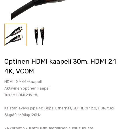
Optinen HDMI kaapeli 30m. HDMI 2.1
4K, VCOM
HDMI 19 M/M -kaapeli
Aktiivinen optinen kaapeli
Tukee HDMI 2.1V:tä,
Kaistanleveys jopa 48 Gbps, Ethernet, 3D, HDCP 2.2, HDR, tuki
8k@60Hz/4k@120Hz
24 karaatin kullattu liitin, metallinen suojus, musta