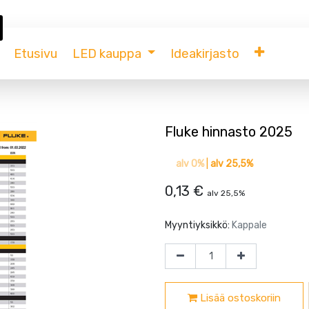
Etusivu
LED kauppa
Ideakirjasto
Fluke hinnasto 2025
alv 0%
|
alv 25,5%
0,13
€
alv 25,5%
Myyntiyksikkö:
Kappale
Lisää ostoskoriin