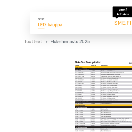
sme.fi
kotisivu
SME.FI
Tuotteet
Fluke hinnasto 2025