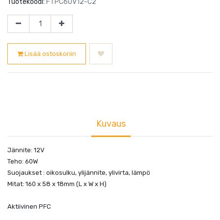
Tuotekoodi:
FTPC60V12-C2
Lisää ostoskoriin
Kuvaus
Jännite: 12V
Teho: 60W
Suojaukset : oikosulku, ylijännite, ylivirta, lämpö
Mitat: 160 x 58 x 18mm (L x W x H)
Aktiivinen PFC