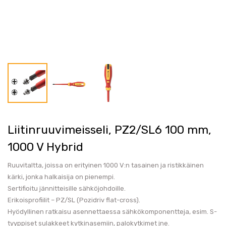
Liitinruuvimeisseli, PZ2/SL6 100 mm,
1000 V Hybrid
Ruuvitaltta, joissa on erityinen 1000 V:n tasainen ja ristikkäinen
kärki, jonka halkaisija on pienempi.
Sertifioitu jännitteisille sähköjohdoille.
Erikoisprofiilit – PZ/SL (Pozidriv flat-cross).
Hyödyllinen ratkaisu asennettaessa sähkökomponentteja, esim. S-
tyyppiset sulakkeet kytkinasemiin, palokytkimet jne.