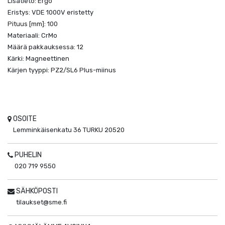
Lisätieto: Ergo
Eristys: VDE 1000V eristetty
Pituus [mm]: 100
Materiaali: CrMo
Määrä pakkauksessa: 12
Kärki: Magneettinen
Kärjen tyyppi: PZ2/SL6 Plus-miinus
OSOITE
Lemminkäisenkatu 36
TURKU
20520
PUHELIN
020 719 9550
SÄHKÖPOSTI
tilaukset@sme.fi