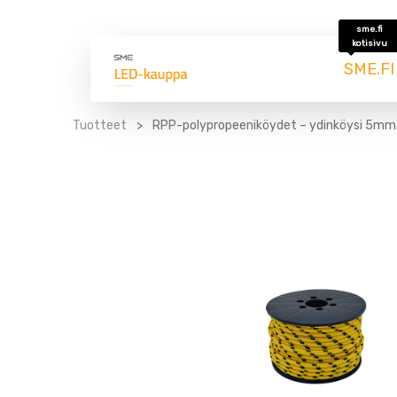
sme.fi
kotisivu
SME.FI
Tuotteet
RPP-polypropeeniköydet – ydinköysi 5mm