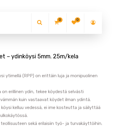
0
0
t – ydinköysi 5mm. 25m/kela
 ytimellä (RPP) on erittäin luja ja monipuolinen
on erillinen ydin, tekee köydestä selvästi
vämmän kuin vastaavat köydet ilman ydintä.
köysi kelluu vedessä, ei ime kosteutta ja säilyttää
ulkokäytössä.
teollisuuteen sekä erilaisiin työ- ja turvakäyttöihin.