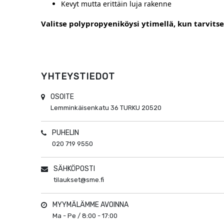
Kevyt mutta erittäin luja rakenne
Valitse polypropyeniköysi ytimellä, kun tarvits
YHTEYSTIEDOT
OSOITE
Lemminkäisenkatu 36
TURKU
20520
PUHELIN
020 719 9550
SÄHKÖPOSTI
tilaukset@sme.fi
MYYMÄLÄMME AVOINNA
Ma - Pe / 8:00 - 17:00