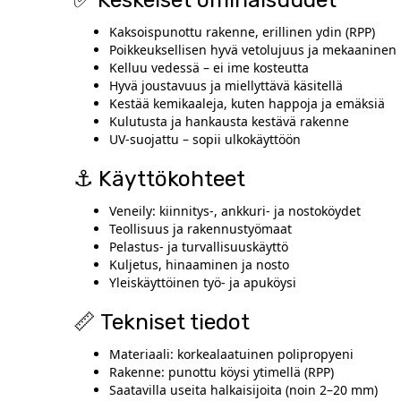
Kaksoispunottu rakenne, erillinen ydin (RPP)
Poikkeuksellisen hyvä vetolujuus ja mekaaninen 
Kelluu vedessä – ei ime kosteutta
Hyvä joustavuus ja miellyttävä käsitellä
Kestää kemikaaleja, kuten happoja ja emäksiä
Kulutusta ja hankausta kestävä rakenne
UV-suojattu – sopii ulkokäyttöön
⚓ Käyttökohteet
Veneily: kiinnitys-, ankkuri- ja nostoköydet
Teollisuus ja rakennustyömaat
Pelastus- ja turvallisuuskäyttö
Kuljetus, hinaaminen ja nosto
Yleiskäyttöinen työ- ja apuköysi
📏 Tekniset tiedot
Materiaali: korkealaatuinen polipropyeni
Rakenne: punottu köysi ytimellä (RPP)
Saatavilla useita halkaisijoita (noin 2–20 mm)