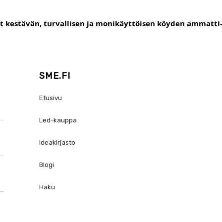
et kestävän, turvallisen ja monikäyttöisen köyden ammatti-
SME.FI
Etusivu
Led-kauppa
Ideakirjasto
Blogi
Haku