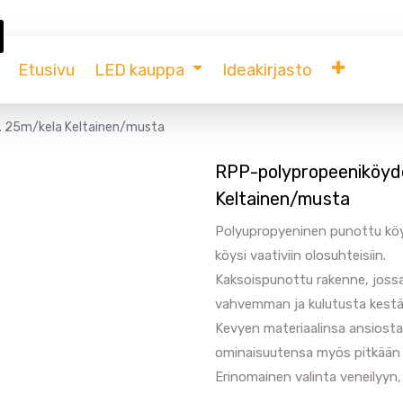
Etusivu
LED kauppa
Ideakirjasto
. 25m/kela Keltainen/musta
RPP-polypropeeniköyde
Keltainen/musta
Polyupropyeninen punottu köysi
köysi vaativiin olosuhteisiin.
Kaksoispunottu rakenne, jossa 
vahvemman ja kulutusta kestä
Kevyen materiaalinsa ansiosta 
ominaisuutensa myös pitkään 
Erinomainen valinta veneilyyn, 