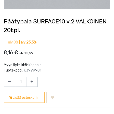
Päätypala SURFACE10 v.2 VALKOINEN
20kpl.
alv 0%
|
alv 25,5%
8,16
€
alv 25,5%
Myyntiyksikkö:
Kappale
Tuotekoodi:
K3999901
Lisää ostoskoriin