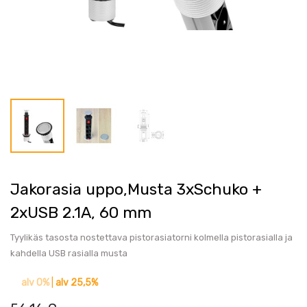
Jakorasia uppo,Musta 3xSchuko +
2xUSB 2.1A, 60 mm
Tyylikäs tasosta nostettava pistorasiatorni kolmella pistorasialla ja
kahdella USB rasialla musta
alv 0%
|
alv 25,5%