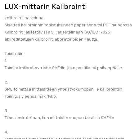
LUX-mittarin Kalibrointi
kalibrointi palveluna.
Sisältää kalibroinnin todistuksineen paperisena tai PDF muodossa
Kalibrointi jäljitettävissä SI-järjestelmään ISO/IEC 17025
akkreditoitujen kalibrointilaboratorioiden kautta.
Toimi näin:
1.
Toimita kalibroitava laite SME:lle, joko postilla tai paikanpäälle.
2.
SME toimittaa mittalaitteen yhteistyökumppanille kalibrointiin
Toimitus yleensä max. 1vko.
3.
Tilaus laskutetaan, kun mittalaite saapuu takaisin SME:lle
4.