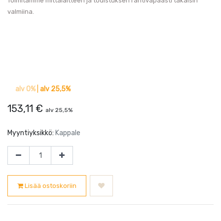
Toimitamme mittalaitteen ja todistuksen rahtivapaasti takaisin
valmiina.
alv 0%
|
alv 25,5%
153,11
€
alv 25,5%
Myyntiyksikkö:
Kappale
Lisää ostoskoriin