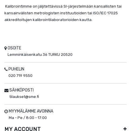
Kalibrointimme on jäljitettävissä SI-järjestelmään kansallisten tai
kansainvälisten metrologisten instituutioiden tai ISO/IEC 17025
akkreditoitujen kalibrointilaboratorioiden kautta.
OSOITE
Lemminkäisenkatu 36
TURKU
20520
PUHELIN
020 719 9550
SÄHKÖPOSTI
tilaukset@sme.fi
MYYMÄLÄMME AVOINNA
Ma - Pe / 8:00 - 17:00
MY ACCOUNT