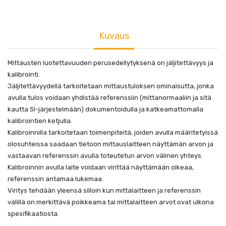
Kuvaus
Mittausten luotettavuuden perusedellytyksenä on jäljitettävyys ja
kalibrointi.
Jäljitettävyydellä tarkoitetaan mittaustuloksen ominaisutta, jonka
avulla tulos voidaan yhdistää referenssiin (mittanormaaliin ja sitä
kautta SI-järjestelmään) dokumentoidulla ja katkeamattomalla
kalibrointien ketjulla.
Kalibroinnilla tarkoitetaan toimenpiteitä, joiden avulla määritetyissä
olosuhteissa saadaan tietoon mittauslaitteen näyttämän arvon ja
vastaavan referenssin avulla toteutetun arvon välinen yhteys.
Kalibroinnin avulla laite voidaan virittää näyttämään oikeaa,
referenssin antamaa lukemaa.
Viritys tehdään yleensä silloin kun mittalaitteen ja referenssin
välillä on merkittävä poikkeama tai mittalaitteen arvot ovat ulkona
spesifikaatiosta.