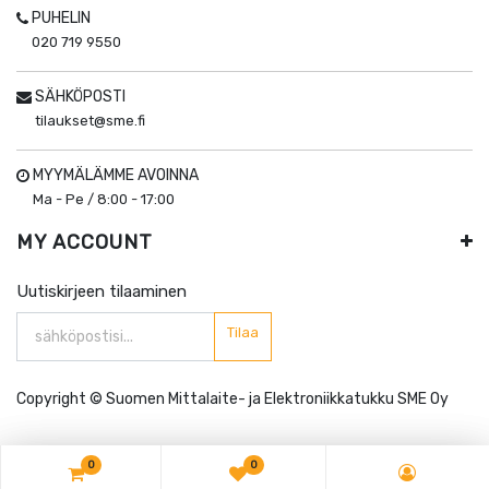
PUHELIN
020 719 9550
SÄHKÖPOSTI
tilaukset@sme.fi
MYYMÄLÄMME AVOINNA
Ma - Pe / 8:00 - 17:00
MY ACCOUNT
Uutiskirjeen tilaaminen
Tilaa
Copyright ©
Suomen Mittalaite- ja Elektroniikkatukku SME Oy
0
0
0
0