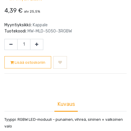
4,39
€
alv 25,5%
Myyntiyksikkö:
Kappale
Tuotekoodi:
MW-MLD-5050-3RGBW
Lisää ostoskoriin
Kuvaus
Tyyppi: RGBW LED-moduuli – punainen, vihreä, sininen + valkoinen
valo