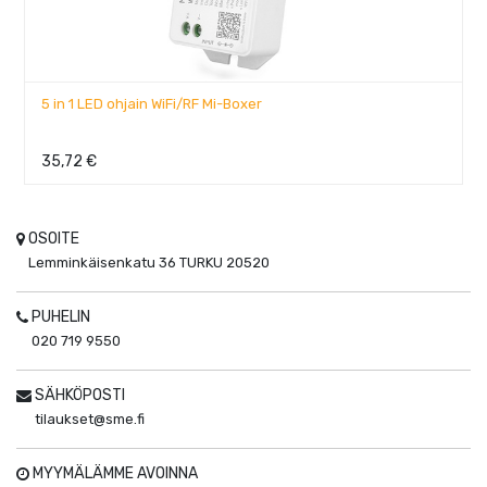
5 in 1 LED ohjain WiFi/RF Mi-Boxer
35,72
€
OSOITE
Lemminkäisenkatu 36
TURKU
20520
PUHELIN
020 719 9550
SÄHKÖPOSTI
tilaukset@sme.fi
MYYMÄLÄMME AVOINNA