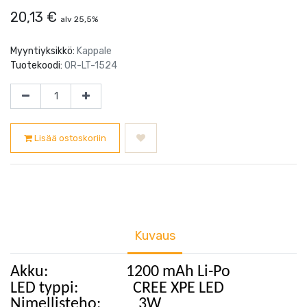
20,13
€
alv 25,5%
Myyntiyksikkö:
Kappale
Tuotekoodi:
OR-LT-1524
Lisää ostoskoriin
Kuvaus
Akku:
1200 mAh Li-Po
LED
typp
i
:
CREE
XPE LED
Nimellisteho:
3W