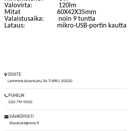
Valovirta
:
120lm
Mitat
60X42X35mm
V
alaistusaika
:
noin
9
tuntia
Lataus:
mikro-USB-portin kautta
OSOITE
Lemminkäisenkatu 36
TURKU
20520
PUHELIN
020 719 9550
SÄHKÖPOSTI
tilaukset@sme.fi