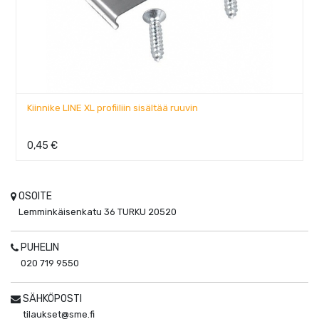
Kiinnike LINE XL profiiliin sisältää ruuvin
0,45
€
OSOITE
Lemminkäisenkatu 36
TURKU
20520
PUHELIN
020 719 9550
SÄHKÖPOSTI
tilaukset@sme.fi