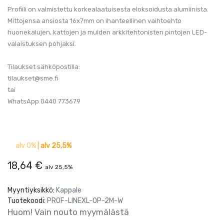
Profiili on valmistettu korkealaatuisesta eloksoidusta alumiinista.
Mittojensa ansiosta 16x7mm on ihanteellinen vaihtoehto
huonekalujen, kattojen ja muiden arkkitehtonisten pintojen LED-
valaistuksen pohjaksi.
Tilaukset sähköpostilla:
tilaukset@sme.fi
tai
WhatsApp 0440 773679
alv 0%
|
alv 25,5%
18,64
€
alv 25,5%
Myyntiyksikkö:
Kappale
Tuotekoodi:
PROF-LINEXL-OP-2M-W
Huom! Vain nouto myymälästä