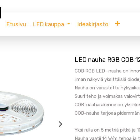
Etusivu
LED kauppa
Ideakirjasto
LED nauha RGB COB 1
COB RGB LED -nauha on innovati
ilman näkyviä yksittäisiä diodej
Nauha on varustettu nykyaikais
Suuri teho ja voimakas valovir
COB-nauharakenne on yksinke
COB-nauha tarjoaa pidemmän k
Yksi rulla on 5 metriä pitkä ja 
Nauha vaatii 14 W/m tehoa ja ta