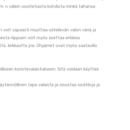
m: n välein osoitetuista kohdista minkä tahansa
 voit vapaasti muuttaa säteilevän valon väriä ja
sta riippuen voit myös asettaa erilaisia ​​
yttä, kirkkautta jne. Ohjaimet ovat myös saatavilla
lliseen koristevalaistukseen. Sitä voidaan käyttää
tännöllinen tapa valaista ja sisustaa sisätiloja ja