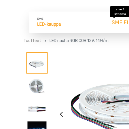
sme.fi
kotisivu
SME.FI
Tuotteet
LED nauha RGB COB 12V, 14W/m