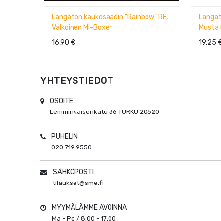
din "Rainbow" RF,
Langaton kaukosäädin "Rainbow" RF,
Musta Mi-Boxer
19,25
€
YHTEYSTIEDOT
OSOITE
Lemminkäisenkatu 36
TURKU
20520
PUHELIN
020 719 9550
SÄHKÖPOSTI
tilaukset@sme.fi
MYYMÄLÄMME AVOINNA
Ma - Pe / 8:00 - 17:00