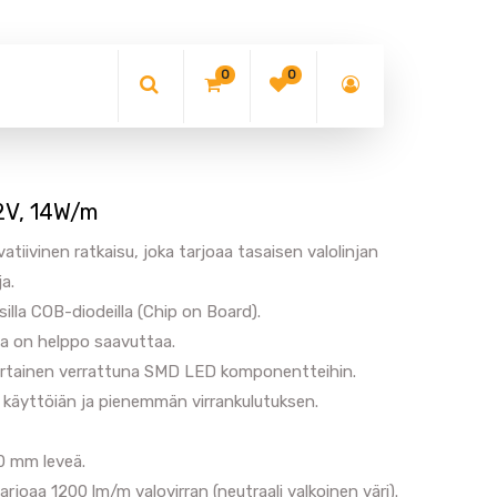
0
0
2V, 14W/m
ivinen ratkaisu, joka tarjoaa tasaisen valolinjan
a.
illa COB-diodeilla (Chip on Board).
ta on helppo saavuttaa.
rtainen verrattuna SMD LED komponentteihin.
äyttöiän ja pienemmän virrankulutuksen.
10 mm leveä.
rjoaa 1200 lm/m valovirran (neutraali valkoinen väri).