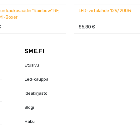
LED-virtalähde 12V/200W
LED-virtalähde 54W
85,80
€
26,80
€
SME.FI
Etusivu
Led-kauppa
Ideakirjasto
Blogi
Haku