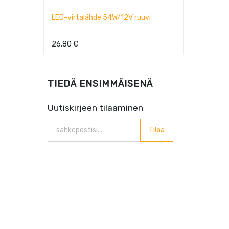
/12V ruuvi
5 in 1 LED ohjain WiFi/RF Mi-Boxer
35,72
€
TIEDÄ ENSIMMÄISENÄ
Uutiskirjeen tilaaminen
Tilaa