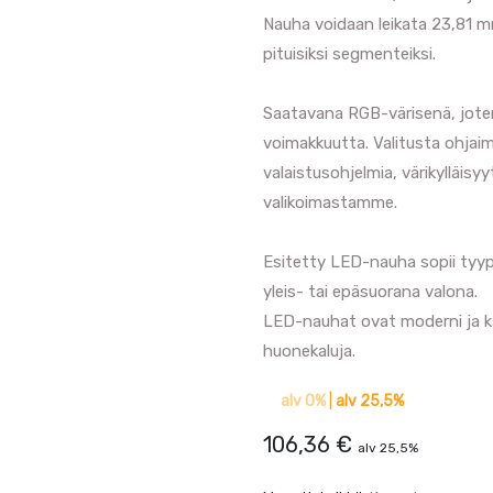
Nauha voidaan leikata 23,81 m
pituisiksi segmenteiksi.
Saatavana RGB-värisenä, joten
voimakkuutta. Valitusta ohjaime
valaistusohjelmia, värikylläisy
valikoimastamme.
Esitetty LED-nauha sopii tyypi
yleis- tai epäsuorana valona.
LED-nauhat ovat moderni ja käy
huonekaluja.
alv 0%
|
alv 25,5%
106,36
€
alv 25,5%