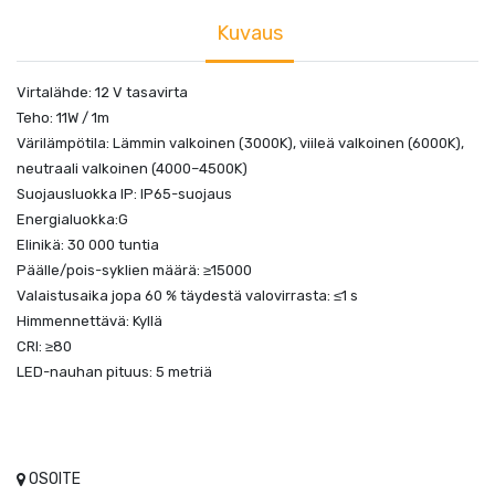
Kuvaus
Virtalähde: 12 V tasavirta
Teho: 11W / 1m
Värilämpötila: Lämmin valkoinen (3000K), viileä valkoinen (6000K),
neutraali valkoinen (4000–4500K)
Suojausluokka IP: IP65-suojaus
Energialuokka:G
Elinikä: 30 000 tuntia
Päälle/pois-syklien määrä: ≥15000
Valaistusaika jopa 60 % täydestä valovirrasta: ≤1 s
Himmennettävä: Kyllä
CRI: ≥80
LED-nauhan pituus: 5 metriä
OSOITE