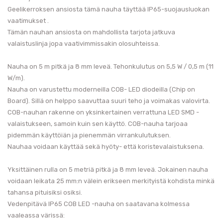
Geelikerroksen ansiosta tämä nauha täyttää IP65-suojausluokan
vaatimukset .
Tämän nauhan ansiosta on mahdollista tarjota jatkuva
valaistuslinja jopa vaativimmissakin olosuhteissa.
Nauha on 5 m pitkä ja 8 mm leveä. Tehonkulutus on 5,5 W / 0,5 m (11
W/m).
Nauha on varustettu moderneilla COB- LED diodeilla (Chip on
Board). Sillä on helppo saavuttaa suuri teho ja voimakas valovirta.
COB-nauhan rakenne on yksinkertainen verrattuna LED SMD -
valaistukseen, samoin kuin sen käyttö. COB-nauha tarjoaa
pidemmän käyttöiän ja pienemmän virrankulutuksen.
Nauhaa voidaan käyttää sekä hyöty- että koristevalaistuksena.
Yksittäinen rulla on 5 metriä pitkä ja 8 mm leveä. Jokainen nauha
voidaan leikata 25 mm:n välein erikseen merkityistä kohdista minkä
tahansa pituisiksi osiksi.
Vedenpitävä IP65 COB LED -nauha on saatavana kolmessa
vaaleassa värissä: