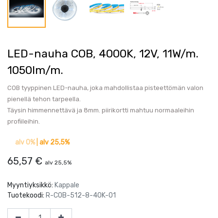
LED-nauha COB, 4000K, 12V, 11W/m.
1050lm/m.
COB tyyppinen LED-nauha, joka mahdollistaa pisteettömän valon
pienellä tehon tarpeella.
Täysin himmennettävä ja 8mm. piirikortti mahtuu normaaleihin
profiileihin.
alv 0%
|
alv 25,5%
65,57
€
alv 25,5%
Myyntiyksikkö:
Kappale
Tuotekoodi:
R-COB-512-8-40K-01