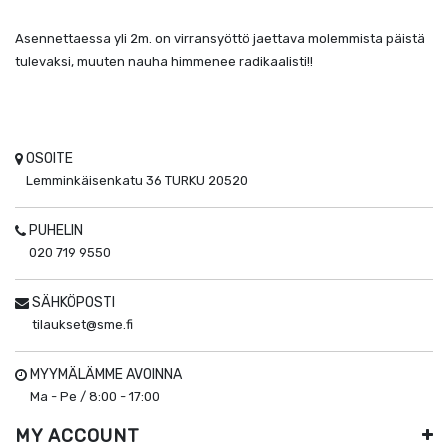
Asennettaessa yli 2m. on virransyöttö jaettava molemmista päistä
tulevaksi, muuten nauha himmenee radikaalisti!!
OSOITE
Lemminkäisenkatu 36
TURKU
20520
PUHELIN
020 719 9550
SÄHKÖPOSTI
tilaukset@sme.fi
MYYMÄLÄMME AVOINNA
Ma - Pe / 8:00 - 17:00
MY ACCOUNT