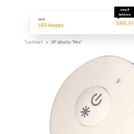
sme.fi
kotisivu
SME.FI
Tuotteet
RF lähetin "Mini"