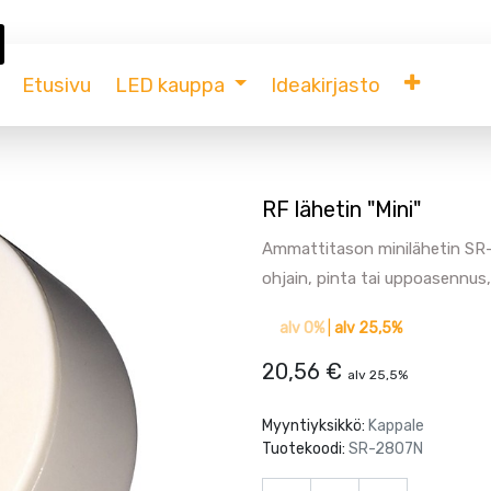
Etusivu
LED kauppa
Ideakirjasto
RF lähetin "Mini"
Ammattitason minilähetin SR-
ohjain, pinta tai uppoasennus,
alv 0%
|
alv 25,5%
20,56
€
alv 25,5%
Myyntiyksikkö:
Kappale
Tuotekoodi:
SR-2807N