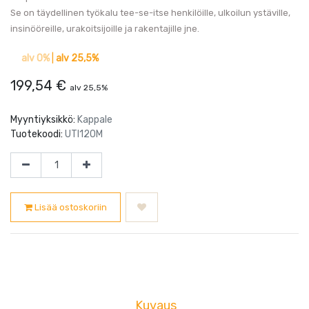
Se on täydellinen työkalu tee-se-itse henkilöille, ulkoilun ystäville,
insinööreille, urakoitsijoille ja rakentajille jne.
alv 0%
|
alv 25,5%
199,54
€
alv 25,5%
Myyntiyksikkö:
Kappale
Tuotekoodi:
UTI120M
Lisää ostoskoriin
Kuvaus