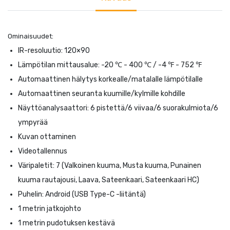
Ominaisuudet:
IR-resoluutio: 120×90
Lämpötilan mittausalue: -20 ℃ - 400 ℃ / -4 ℉ - 752 ℉
Automaattinen hälytys korkealle/matalalle lämpötilalle
Automaattinen seuranta kuumille/kylmille kohdille
Näyttöanalysaattori: 6 pistettä/6 viivaa/6 suorakulmiota/6
ympyrää
Kuvan ottaminen
Videotallennus
Väripaletit: 7 (Valkoinen kuuma, Musta kuuma, Punainen
kuuma rautajousi, Laava, Sateenkaari, Sateenkaari HC)
Puhelin: Android (USB Type-C -liitäntä)
1 metrin jatkojohto
1 metrin pudotuksen kestävä