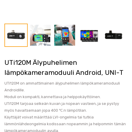
UTi120M Älypuhelimen
lämpökameramoduuli Android, UNI-T
UTi120M on ammattimainen älypuhelimen lämpökameramoduuli
Androidille.
Moduli on kompakti, kannettava ja helppokäyttöinen.
UTi120M tarjoaa selkeän kuvan ja nopean vasteen, ja se pystyy
myös havaitsemaan jopa 400 ℃:n lämpötilan.
Käyttäjät voivat määrittää LVI-ongelmia tai tutkia
lämmönlähdeongelmia kodissaan nopeammin ja helpommin tämän
lämpökameramoduulin avulla.