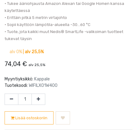
• Tukee ääniohjausta Amazon Alexan tai Google Homen kanssa
käytettäessä
• Erittäin pitkä 5 metrin virtajohto
• Sopii käyttöön lämpötila-alueella –30…60 °C
• Tuote, jota kaikki muut Nedis® SmartLife -valikoiman tuotteet
tukevat täysin
alv 0%
|
alv 25,5%
74,04
€
alv 25,5%
Myyntiyksikkö:
Kappale
Tuotekoodi:
WIFILX01W400
Lisää ostoskoriin