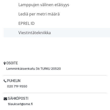
Lamppujen välinen etäisyys
Lediä per metri määrä
EPREL ID
Viestintätekniikka
OSOITE
Lemminkäisenkatu 36
TURKU
20520
PUHELIN
020 719 9550
SÄHKÖPOSTI
tilaukset@sme.fi