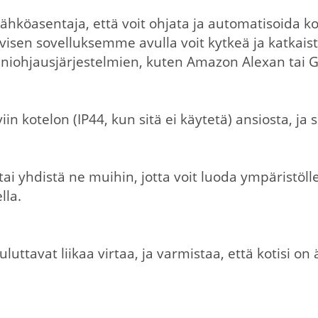
 sähköasentaja, että voit ohjata ja automatisoida k
tiivisen sovelluksemme avulla voit kytkeä ja katkai
ääniohjausjärjestelmien, kuten Amazon Alexan tai
in kotelon (IP44, kun sitä ei käytetä) ansiosta, ja 
tai yhdistä ne muihin, jotta voit luoda ympäristöll
lla.
kuluttavat liikaa virtaa, ja varmistaa, että kotisi o