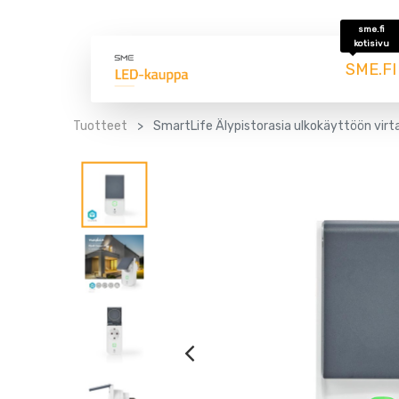
sme.fi
kotisivu
SME.FI
Tuotteet
SmartLife Älypistorasia ulkokäyttöön vi