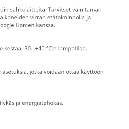
odin sähkölaitteita. Tarvitset vain tämän
sta koneiden virran etätoiminnolla ja
 Google Homen kanssa.
se kestää -30...+40 °C:n lämpötilaa.
e asetuksia, jotka voidaan ottaa käyttöön
n älykäs ja energiatehokas.