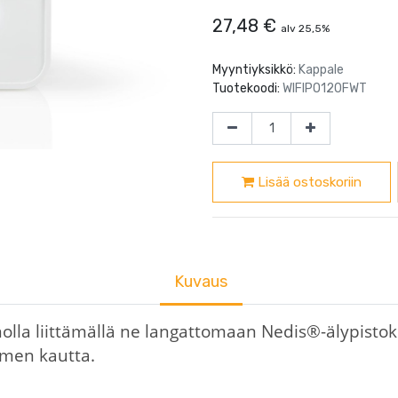
27,48
€
alv 25,5%
Myyntiyksikkö:
Kappale
Tuotekoodi:
WIFIPO120FWT
Lisää ostoskoriin
Kuvaus
nnolla liittämällä ne langattomaan Nedis®-älypist
timen kautta.