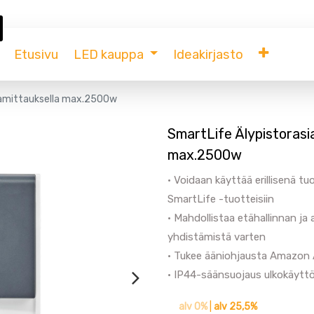
Etusivu
LED kauppa
Ideakirjasto
rtamittauksella max.2500w
SmartLife Älypistorasi
max.2500w
• Voidaan käyttää erillisenä t
SmartLife -tuotteisiin
• Mahdollistaa etähallinnan ja
yhdistämistä varten
• Tukee ääniohjausta Amazon A
• IP44-säänsuojaus ulkokäytt
alv 0%
|
alv 25,5%