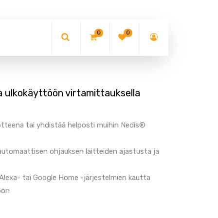
0
0
a ulkokäyttöön virtamittauksella
uotteena tai yhdistää helposti muihin Nedis®
 automaattisen ohjauksen laitteiden ajastusta ja
lexa- tai Google Home -järjestelmien kautta
öön