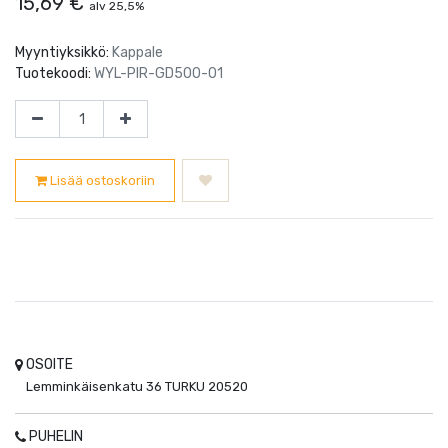
15,69
€
alv 25,5%
Myyntiyksikkö:
Kappale
Tuotekoodi:
WYL-PIR-GD500-01
Lisää ostoskoriin
OSOITE
Lemminkäisenkatu 36
TURKU
20520
PUHELIN