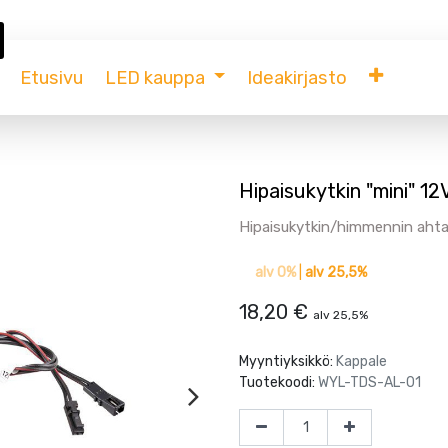
Etusivu
LED kauppa
Ideakirjasto
Hipaisukytkin "mini" 1
Hipaisukytkin/himmennin ahtai
alv 0%
|
alv 25,5%
18,20
€
alv 25,5%
Myyntiyksikkö:
Kappale
Tuotekoodi:
WYL-TDS-AL-01