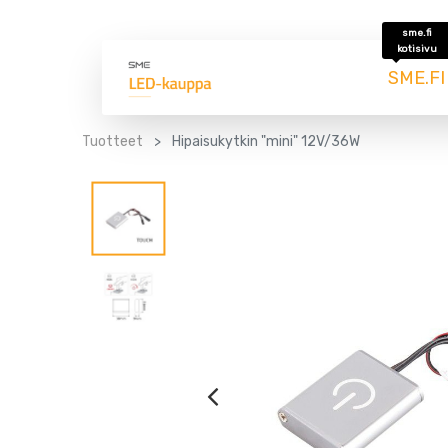
sme.fi
kotisivu
SME.FI
Tuotteet
Hipaisukytkin "mini" 12V/36W