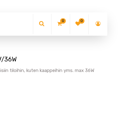
0
0
2V/36W
siin tiloihin, kuten kaappeihin yms. max 36W